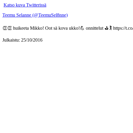
Katso kuva Twitterissä
Teemu Selanne (@TeemuSel8nne)
👏👏 huikeeta Mikko! Oot sä kova ukko!💪 onnittelut ⛳️🏌 https://
Julkaistu: 25/10/2016