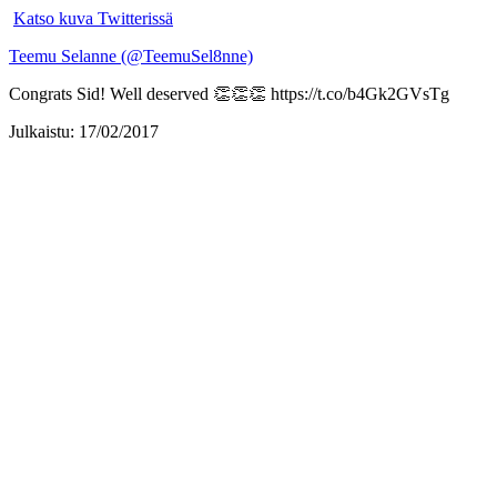
Katso kuva Twitterissä
Teemu Selanne (@TeemuSel8nne)
Congrats Sid! Well deserved 👏👏👏 https://t.co/b4Gk2GVsTg
Julkaistu: 17/02/2017