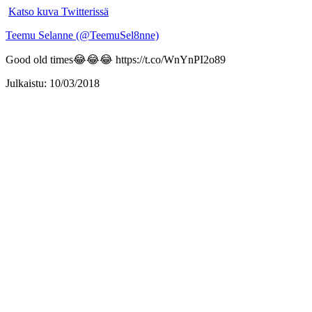
Katso kuva Twitterissä
Teemu Selanne (@TeemuSel8nne)
Good old times😂😂😂 https://t.co/WnYnPI2o89
Julkaistu: 10/03/2018