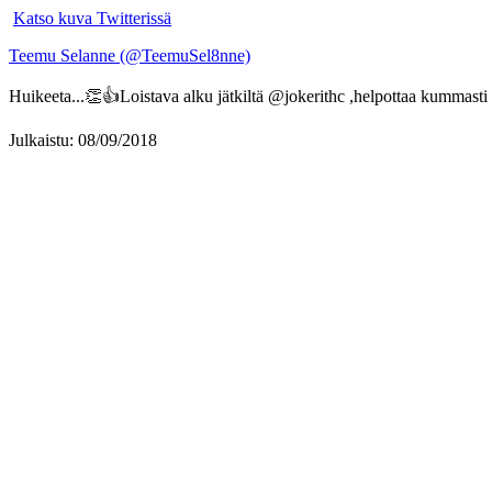
Katso kuva Twitterissä
Teemu Selanne (@TeemuSel8nne)
Huikeeta...👏👍Loistava alku jätkiltä @jokerithc ,helpottaa kummasti 
Julkaistu: 08/09/2018