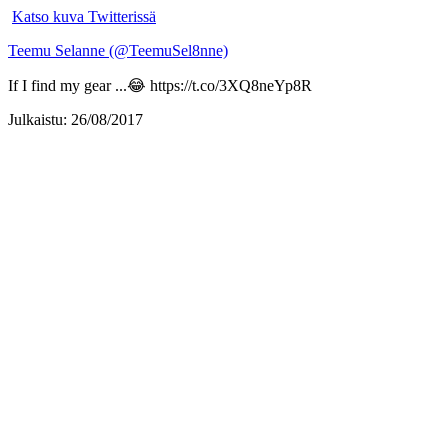
Katso kuva Twitterissä
Teemu Selanne (@TeemuSel8nne)
If I find my gear ...😂 https://t.co/3XQ8neYp8R
Julkaistu: 26/08/2017