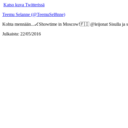
Katso kuva Twitterissä
Teemu Selanne (@TeemuSel8nne)
Kohta mennään...🏒Showtime in Moscow!🇫🇮 @leijonat Sisulla ja s
Julkaistu: 22/05/2016