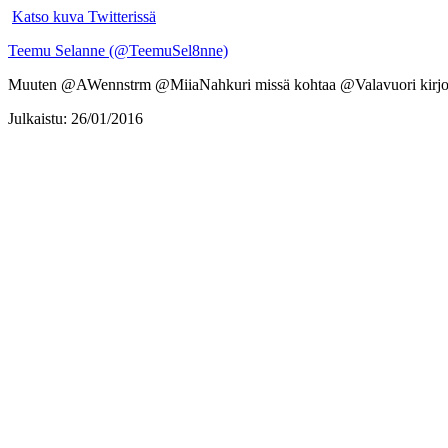
Katso kuva Twitterissä
Teemu Selanne (@TeemuSel8nne)
Muuten @AWennstrm @MiiaNahkuri missä kohtaa @Valavuori kirjoit
Julkaistu: 26/01/2016