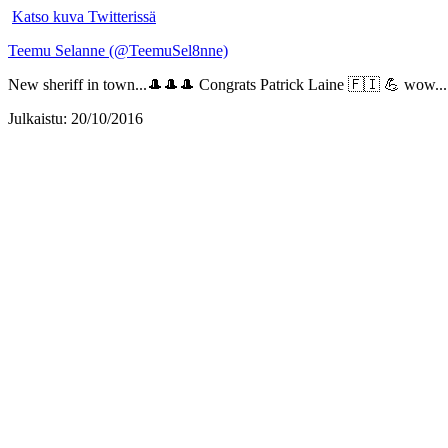
Katso kuva Twitterissä
Teemu Selanne (@TeemuSel8nne)
New sheriff in town...🎩🎩🎩 Congrats Patrick Laine 🇫🇮 💪 wow...
Julkaistu: 20/10/2016