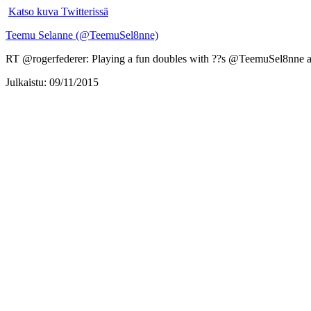
Katso kuva Twitterissä
Teemu Selanne (@TeemuSel8nne)
RT @rogerfederer: Playing a fun doubles with ??s @TeemuSel8nne an
Julkaistu: 09/11/2015