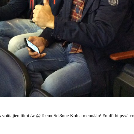
 voittajien tiimi /w @TeemuSel8nne Kohta mennään! #nhlfi https://