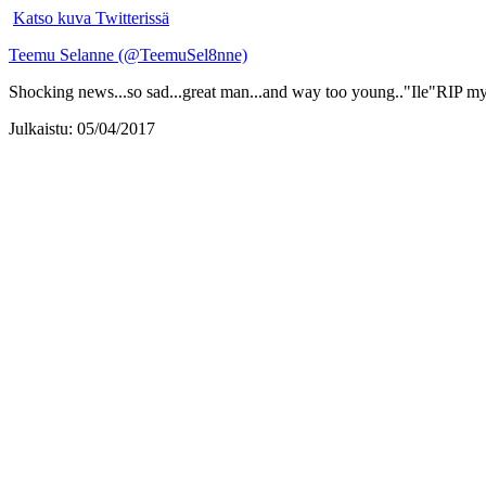
Katso kuva Twitterissä
Teemu Selanne (@TeemuSel8nne)
Shocking news...so sad...great man...and way too young.."Ile"RIP m
Julkaistu: 05/04/2017