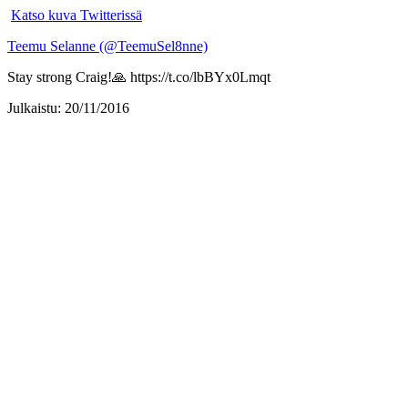
Katso kuva Twitterissä
Teemu Selanne (@TeemuSel8nne)
Stay strong Craig!🙏 https://t.co/lbBYx0Lmqt
Julkaistu: 20/11/2016