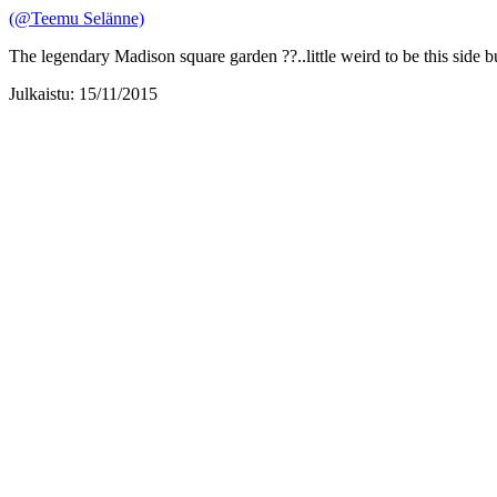
(@Teemu Selänne)
The legendary Madison square garden ??..little weird to be this side b
Julkaistu: 15/11/2015