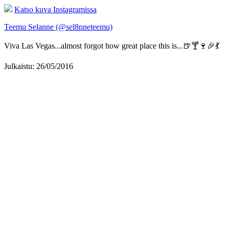
Katso kuva Instagramissa
Teemu Selanne (@sel8nneteemu)
Viva Las Vegas...almost forgot how great place this is...🍺🍸🍷🎉💃
Julkaistu: 26/05/2016