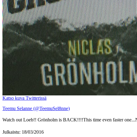
Katso kuva Twitterissä
Teemu Selanne (@TeemuSel8nne)
Watch out Loeb!! Grönholm is BACK!!!!This time even faster one...
Julkaistu: 18/03/2016