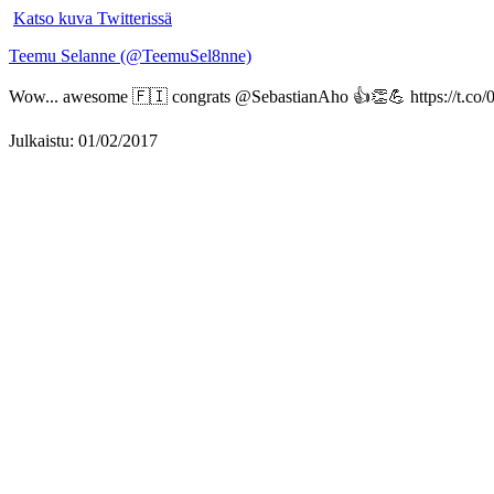
Katso kuva Twitterissä
Teemu Selanne (@TeemuSel8nne)
Wow... awesome 🇫🇮 congrats @SebastianAho 👍👏💪 https://t.co
Julkaistu: 01/02/2017