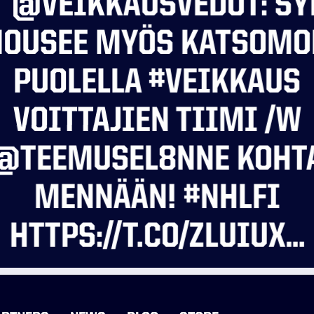
T @VEIKKAUSVEDOT: SY
NOUSEE MYÖS KATSOMO
PUOLELLA #VEIKKAUS
VOITTAJIEN TIIMI /W
@TEEMUSEL8NNE KOHT
MENNÄÄN! #NHLFI
HTTPS://T.CO/ZLUIUX…
READ MORE