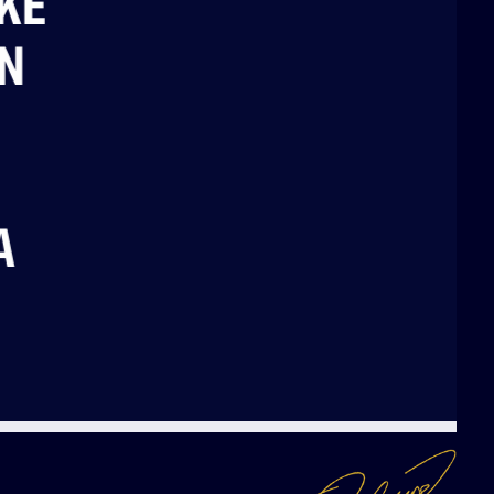
KE
N
A